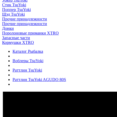
Уокер TsuYoki
Стик TsuYoki
Поппер TsuYoki
Шэд TsuYoki
Прочие принадлежности
Прочие принадлежности
Донки
Поролоновые приманки XTRO
Запасные части
Кормушки XTRO
Каталог Рыбалка
Воблеры TsuYoki
Раттлин TsuYoki
Раттлин TsuYoki AGUDO 80S