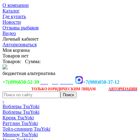
О компании
Каталог
Где купить
Новости
Отзывы рыбаков
Видео
Личный кабинет
Авторизоваться
Моя корзина
Товаров нет
Товаров:
Сумма:
бюджетная альтернатива
+7(499)650-52-39
+7(980)050-37-12
info@tsuyoki.ru
Заказ доступен
после
ТОЛЬКО
ЮРИДИЧЕСКИМ ЛИЦАМ
АВТОРИЗАЦИИ
-
Воблеры TsuYoki
Воблеры TsuYoki
Кренк TsuYoki
Раттлин TsuYoki
Тейл-спиннер TsuYoki
Минноу TsuYoki