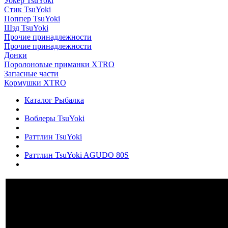
Уокер TsuYoki
Стик TsuYoki
Поппер TsuYoki
Шэд TsuYoki
Прочие принадлежности
Прочие принадлежности
Донки
Поролоновые приманки XTRO
Запасные части
Кормушки XTRO
Каталог Рыбалка
Воблеры TsuYoki
Раттлин TsuYoki
Раттлин TsuYoki AGUDO 80S