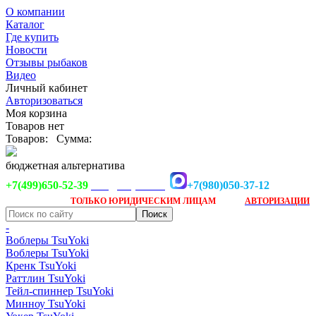
О компании
Каталог
Где купить
Новости
Отзывы рыбаков
Видео
Личный кабинет
Авторизоваться
Моя корзина
Товаров нет
Товаров:
Сумма:
бюджетная альтернатива
+7(499)650-52-39
+7(980)050-37-12
info@tsuyoki.ru
Заказ доступен
после
ТОЛЬКО
ЮРИДИЧЕСКИМ ЛИЦАМ
АВТОРИЗАЦИИ
-
Воблеры TsuYoki
Воблеры TsuYoki
Кренк TsuYoki
Раттлин TsuYoki
Тейл-спиннер TsuYoki
Минноу TsuYoki