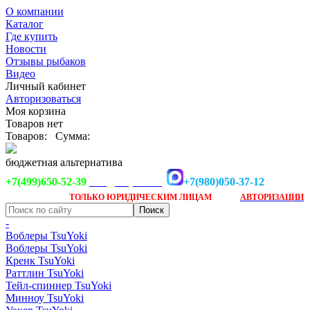
О компании
Каталог
Где купить
Новости
Отзывы рыбаков
Видео
Личный кабинет
Авторизоваться
Моя корзина
Товаров нет
Товаров:
Сумма:
бюджетная альтернатива
+7(499)650-52-39
+7(980)050-37-12
info@tsuyoki.ru
Заказ доступен
после
ТОЛЬКО
ЮРИДИЧЕСКИМ ЛИЦАМ
АВТОРИЗАЦИИ
-
Воблеры TsuYoki
Воблеры TsuYoki
Кренк TsuYoki
Раттлин TsuYoki
Тейл-спиннер TsuYoki
Минноу TsuYoki