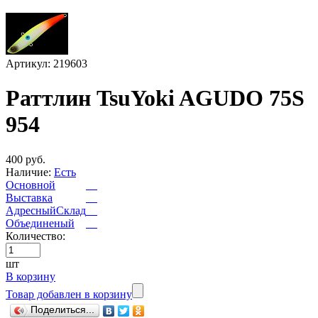
Артикул: 219603
Раттлин TsuYoki AGUDO 75S
954
400 руб.
Наличие:
Есть
Основной
Выставка
АдресныйСклад
Объединеный
Количество:
шт
В корзину
Товар добавлен в корзину
Поделиться...