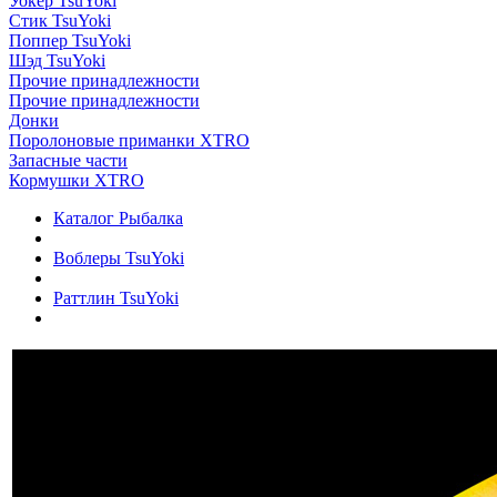
Уокер TsuYoki
Стик TsuYoki
Поппер TsuYoki
Шэд TsuYoki
Прочие принадлежности
Прочие принадлежности
Донки
Поролоновые приманки XTRO
Запасные части
Кормушки XTRO
Каталог Рыбалка
Воблеры TsuYoki
Раттлин TsuYoki