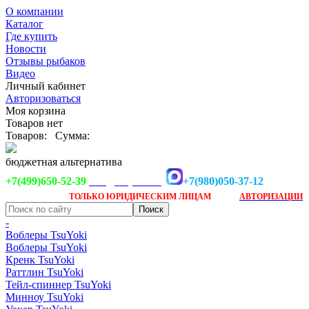
О компании
Каталог
Где купить
Новости
Отзывы рыбаков
Видео
Личный кабинет
Авторизоваться
Моя корзина
Товаров нет
Товаров:
Сумма:
бюджетная альтернатива
+7(499)650-52-39
+7(980)050-37-12
info@tsuyoki.ru
Заказ доступен
после
ТОЛЬКО
ЮРИДИЧЕСКИМ ЛИЦАМ
АВТОРИЗАЦИИ
-
Воблеры TsuYoki
Воблеры TsuYoki
Кренк TsuYoki
Раттлин TsuYoki
Тейл-спиннер TsuYoki
Минноу TsuYoki