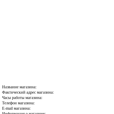
ВОЛНИКС (оптовая продажа)
Название магазина:
Екатеринбург, ул. Зоологичес
Фактический адрес магазина:
8.00 - 18.00 / суббота, воскресенье
Часы работы магазина:
8 (343) 240-57-74 / 8 (343) 240-59-10
Телефон магазина:
volnix@mail.ru
E-mail магазина:
Компания «Volnix», основана в 19
Информация о магазине: