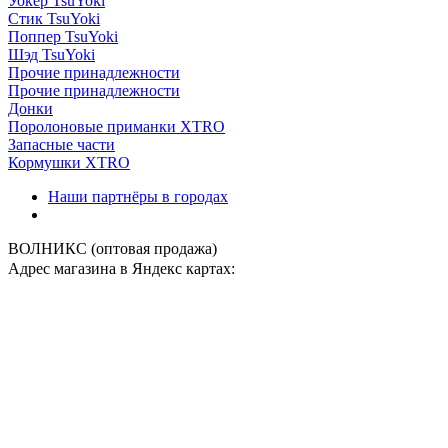
Уокер TsuYoki
Стик TsuYoki
Поппер TsuYoki
Шэд TsuYoki
Прочие принадлежности
Прочие принадлежности
Донки
Поролоновые приманки XTRO
Запасные части
Кормушки XTRO
Наши партнёры в городах
ВОЛНИКС (оптовая продажа)
Адрес магазина в Яндекс картах:
загрузка карты...