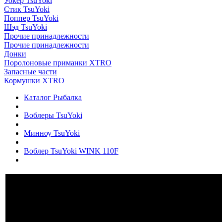
Уокер TsuYoki
Стик TsuYoki
Поппер TsuYoki
Шэд TsuYoki
Прочие принадлежности
Прочие принадлежности
Донки
Поролоновые приманки XTRO
Запасные части
Кормушки XTRO
Каталог Рыбалка
Воблеры TsuYoki
Минноу TsuYoki
Воблер TsuYoki WINK 110F