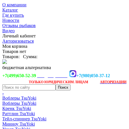
О компании
Каталог
Где купить
Новости
Отзывы рыбаков
Видео
Личный кабинет
Авторизоваться
Моя корзина
Товаров нет
Товаров:
Сумма:
бюджетная альтернатива
+7(499)650-52-39
+7(980)050-37-12
info@tsuyoki.ru
Заказ доступен
после
ТОЛЬКО
ЮРИДИЧЕСКИМ ЛИЦАМ
АВТОРИЗАЦИИ
-
Воблеры TsuYoki
Воблеры TsuYoki
Кренк TsuYoki
Раттлин TsuYoki
Тейл-спиннер TsuYoki
Минноу TsuYoki