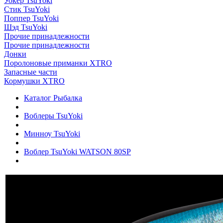
Уокер TsuYoki
Стик TsuYoki
Поппер TsuYoki
Шэд TsuYoki
Прочие принадлежности
Прочие принадлежности
Донки
Поролоновые приманки XTRO
Запасные части
Кормушки XTRO
Каталог Рыбалка
Воблеры TsuYoki
Минноу TsuYoki
Воблер TsuYoki WATSON 80SP