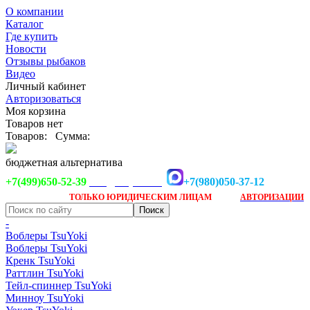
О компании
Каталог
Где купить
Новости
Отзывы рыбаков
Видео
Личный кабинет
Авторизоваться
Моя корзина
Товаров нет
Товаров:
Сумма:
бюджетная альтернатива
+7(499)650-52-39
+7(980)050-37-12
info@tsuyoki.ru
Заказ доступен
после
ТОЛЬКО
ЮРИДИЧЕСКИМ ЛИЦАМ
АВТОРИЗАЦИИ
-
Воблеры TsuYoki
Воблеры TsuYoki
Кренк TsuYoki
Раттлин TsuYoki
Тейл-спиннер TsuYoki
Минноу TsuYoki