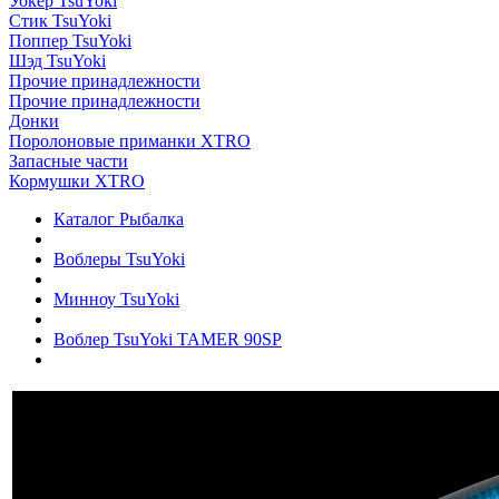
Уокер TsuYoki
Стик TsuYoki
Поппер TsuYoki
Шэд TsuYoki
Прочие принадлежности
Прочие принадлежности
Донки
Поролоновые приманки XTRO
Запасные части
Кормушки XTRO
Каталог Рыбалка
Воблеры TsuYoki
Минноу TsuYoki
Воблер TsuYoki TAMER 90SP