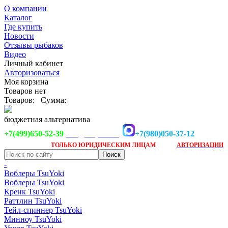
О компании
Каталог
Где купить
Новости
Отзывы рыбаков
Видео
Личный кабинет
Авторизоваться
Моя корзина
Товаров нет
Товаров:
Сумма:
бюджетная альтернатива
+7(499)650-52-39
+7(980)050-37-12
info@tsuyoki.ru
Заказ доступен
после
ТОЛЬКО
ЮРИДИЧЕСКИМ ЛИЦАМ
АВТОРИЗАЦИИ
-
Воблеры TsuYoki
Воблеры TsuYoki
Кренк TsuYoki
Раттлин TsuYoki
Тейл-спиннер TsuYoki
Минноу TsuYoki