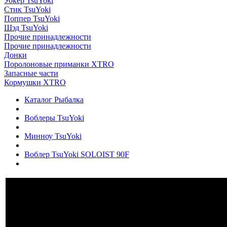
Уокер TsuYoki
Стик TsuYoki
Поппер TsuYoki
Шэд TsuYoki
Прочие принадлежности
Прочие принадлежности
Донки
Поролоновые приманки XTRO
Запасные части
Кормушки XTRO
Каталог Рыбалка
Воблеры TsuYoki
Минноу TsuYoki
Воблер TsuYoki SOLOIST 90F