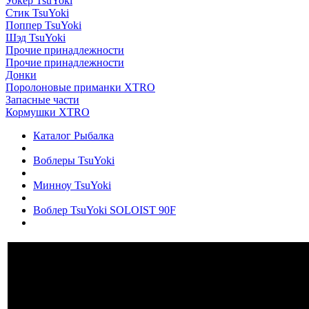
Уокер TsuYoki
Стик TsuYoki
Поппер TsuYoki
Шэд TsuYoki
Прочие принадлежности
Прочие принадлежности
Донки
Поролоновые приманки XTRO
Запасные части
Кормушки XTRO
Каталог Рыбалка
Воблеры TsuYoki
Минноу TsuYoki
Воблер TsuYoki SOLOIST 90F