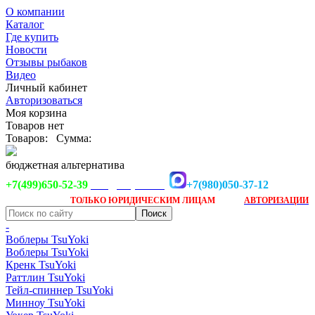
О компании
Каталог
Где купить
Новости
Отзывы рыбаков
Видео
Личный кабинет
Авторизоваться
Моя корзина
Товаров нет
Товаров:
Сумма:
бюджетная альтернатива
+7(499)650-52-39
+7(980)050-37-12
info@tsuyoki.ru
Заказ доступен
после
ТОЛЬКО
ЮРИДИЧЕСКИМ ЛИЦАМ
АВТОРИЗАЦИИ
-
Воблеры TsuYoki
Воблеры TsuYoki
Кренк TsuYoki
Раттлин TsuYoki
Тейл-спиннер TsuYoki
Минноу TsuYoki