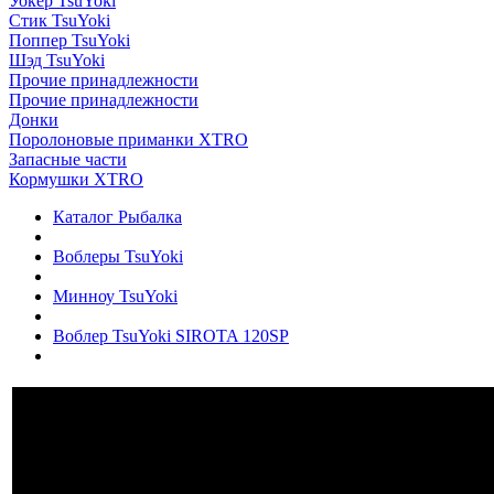
Уокер TsuYoki
Стик TsuYoki
Поппер TsuYoki
Шэд TsuYoki
Прочие принадлежности
Прочие принадлежности
Донки
Поролоновые приманки XTRO
Запасные части
Кормушки XTRO
Каталог Рыбалка
Воблеры TsuYoki
Минноу TsuYoki
Воблер TsuYoki SIROTA 120SP