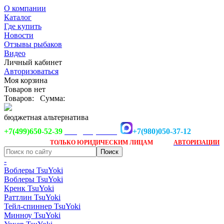
О компании
Каталог
Где купить
Новости
Отзывы рыбаков
Видео
Личный кабинет
Авторизоваться
Моя корзина
Товаров нет
Товаров:
Сумма:
бюджетная альтернатива
+7(499)650-52-39
+7(980)050-37-12
info@tsuyoki.ru
Заказ доступен
после
ТОЛЬКО
ЮРИДИЧЕСКИМ ЛИЦАМ
АВТОРИЗАЦИИ
-
Воблеры TsuYoki
Воблеры TsuYoki
Кренк TsuYoki
Раттлин TsuYoki
Тейл-спиннер TsuYoki
Минноу TsuYoki