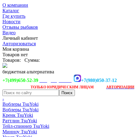
О компании
Каталог
Где купить
Новости
Отзывы рыбаков
Видео
Личный кабинет
Авторизоваться
Моя корзина
Товаров нет
Товаров:
Сумма:
бюджетная альтернатива
+7(499)650-52-39
+7(980)050-37-12
info@tsuyoki.ru
Заказ доступен
после
ТОЛЬКО
ЮРИДИЧЕСКИМ ЛИЦАМ
АВТОРИЗАЦИИ
-
Воблеры TsuYoki
Воблеры TsuYoki
Кренк TsuYoki
Раттлин TsuYoki
Тейл-спиннер TsuYoki
Минноу TsuYoki