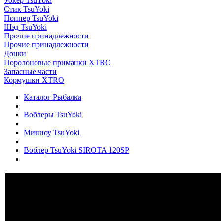
Уокер TsuYoki
Стик TsuYoki
Поппер TsuYoki
Шэд TsuYoki
Прочие принадлежности
Прочие принадлежности
Донки
Поролоновые приманки XTRO
Запасные части
Кормушки XTRO
Каталог Рыбалка
Воблеры TsuYoki
Минноу TsuYoki
Воблер TsuYoki SIROTA 120SP