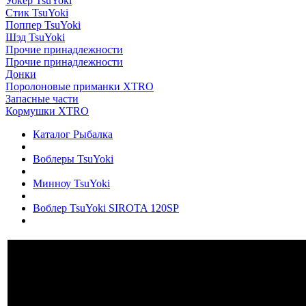
Уокер TsuYoki
Стик TsuYoki
Поппер TsuYoki
Шэд TsuYoki
Прочие принадлежности
Прочие принадлежности
Донки
Поролоновые приманки XTRO
Запасные части
Кормушки XTRO
Каталог Рыбалка
Воблеры TsuYoki
Минноу TsuYoki
Воблер TsuYoki SIROTA 120SP