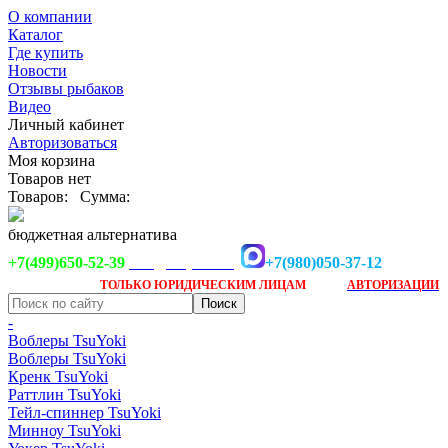
О компании
Каталог
Где купить
Новости
Отзывы рыбаков
Видео
Личный кабинет
Авторизоваться
Моя корзина
Товаров нет
Товаров:
Сумма:
бюджетная альтернатива
+7(499)650-52-39
+7(980)050-37-12
info@tsuyoki.ru
Заказ доступен
после
ТОЛЬКО
ЮРИДИЧЕСКИМ ЛИЦАМ
АВТОРИЗАЦИИ
-
Воблеры TsuYoki
Воблеры TsuYoki
Кренк TsuYoki
Раттлин TsuYoki
Тейл-спиннер TsuYoki
Минноу TsuYoki