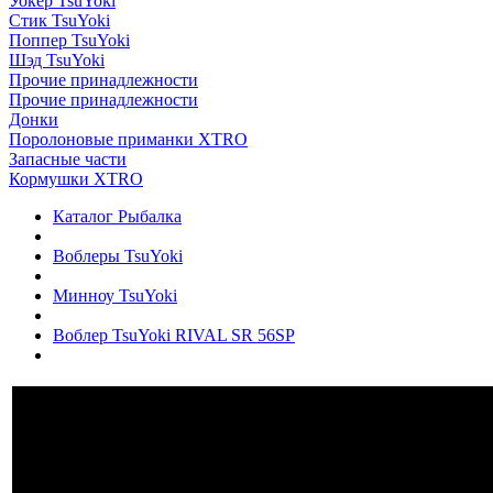
Уокер TsuYoki
Стик TsuYoki
Поппер TsuYoki
Шэд TsuYoki
Прочие принадлежности
Прочие принадлежности
Донки
Поролоновые приманки XTRO
Запасные части
Кормушки XTRO
Каталог Рыбалка
Воблеры TsuYoki
Минноу TsuYoki
Воблер TsuYoki RIVAL SR 56SP