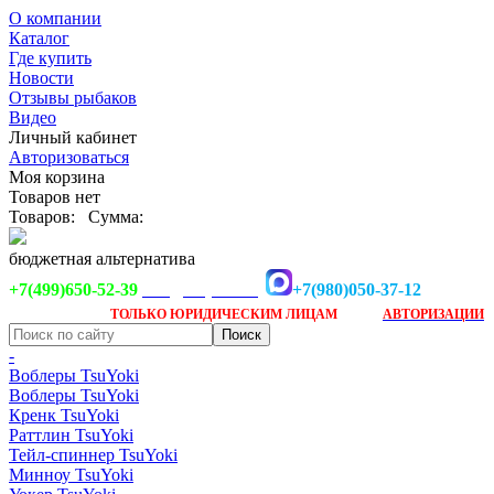
О компании
Каталог
Где купить
Новости
Отзывы рыбаков
Видео
Личный кабинет
Авторизоваться
Моя корзина
Товаров нет
Товаров:
Сумма:
бюджетная альтернатива
+7(499)650-52-39
+7(980)050-37-12
info@tsuyoki.ru
Заказ доступен
после
ТОЛЬКО
ЮРИДИЧЕСКИМ ЛИЦАМ
АВТОРИЗАЦИИ
-
Воблеры TsuYoki
Воблеры TsuYoki
Кренк TsuYoki
Раттлин TsuYoki
Тейл-спиннер TsuYoki
Минноу TsuYoki