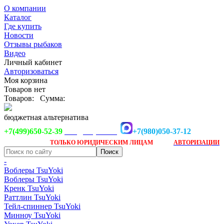
О компании
Каталог
Где купить
Новости
Отзывы рыбаков
Видео
Личный кабинет
Авторизоваться
Моя корзина
Товаров нет
Товаров:
Сумма:
бюджетная альтернатива
+7(499)650-52-39
+7(980)050-37-12
info@tsuyoki.ru
Заказ доступен
после
ТОЛЬКО
ЮРИДИЧЕСКИМ ЛИЦАМ
АВТОРИЗАЦИИ
-
Воблеры TsuYoki
Воблеры TsuYoki
Кренк TsuYoki
Раттлин TsuYoki
Тейл-спиннер TsuYoki
Минноу TsuYoki