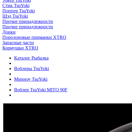
Уокер TsuYoki
Стик TsuYoki
Поппер TsuYoki
Шэд TsuYoki
Прочие принадлежности
Прочие принадлежности
Донки
Поролоновые приманки XTRO
Запасные части
Кормушки XTRO
Каталог Рыбалка
Воблеры TsuYoki
Минноу TsuYoki
Воблер TsuYoki MITO 90F