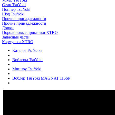
Уокер TsuYoki
Стик TsuYoki
Поппер TsuYoki
Шэд TsuYoki
Прочие принадлежности
Прочие принадлежности
Донки
Поролоновые приманки XTRO
Запасные части
Кормушки XTRO
Каталог Рыбалка
Воблеры TsuYoki
Минноу TsuYoki
Воблер TsuYoki MAGNAT 115SP