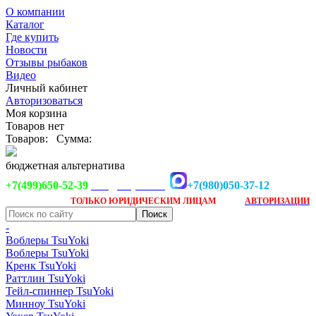
О компании
Каталог
Где купить
Новости
Отзывы рыбаков
Видео
Личный кабинет
Авторизоваться
Моя корзина
Товаров нет
Товаров:
Сумма:
бюджетная альтернатива
+7(499)650-52-39
+7(980)050-37-12
info@tsuyoki.ru
Заказ доступен
после
ТОЛЬКО
ЮРИДИЧЕСКИМ ЛИЦАМ
АВТОРИЗАЦИИ
-
Воблеры TsuYoki
Воблеры TsuYoki
Кренк TsuYoki
Раттлин TsuYoki
Тейл-спиннер TsuYoki
Минноу TsuYoki