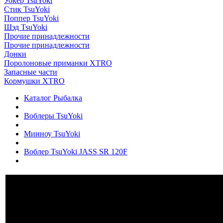
Уокер TsuYoki
Стик TsuYoki
Поппер TsuYoki
Шэд TsuYoki
Прочие принадлежности
Прочие принадлежности
Донки
Поролоновые приманки XTRO
Запасные части
Кормушки XTRO
Каталог Рыбалка
Воблеры TsuYoki
Минноу TsuYoki
Воблер TsuYoki JASS SR 120F