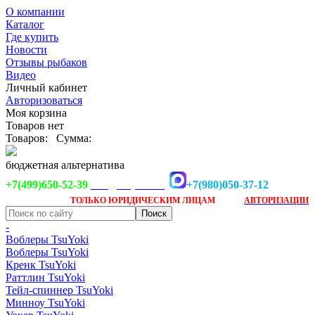
О компании
Каталог
Где купить
Новости
Отзывы рыбаков
Видео
Личный кабинет
Авторизоваться
Моя корзина
Товаров нет
Товаров:
Сумма:
бюджетная альтернатива
+7(499)650-52-39
+7(980)050-37-12
info@tsuyoki.ru
Заказ доступен
после
ТОЛЬКО
ЮРИДИЧЕСКИМ ЛИЦАМ
АВТОРИЗАЦИИ
-
Воблеры TsuYoki
Воблеры TsuYoki
Кренк TsuYoki
Раттлин TsuYoki
Тейл-спиннер TsuYoki
Минноу TsuYoki