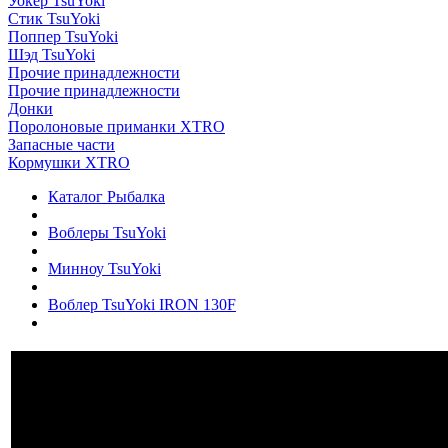
Уокер TsuYoki
Стик TsuYoki
Поппер TsuYoki
Шэд TsuYoki
Прочие принадлежности
Прочие принадлежности
Донки
Поролоновые приманки XTRO
Запасные части
Кормушки XTRO
Каталог Рыбалка
Воблеры TsuYoki
Минноу TsuYoki
Воблер TsuYoki IRON 130F