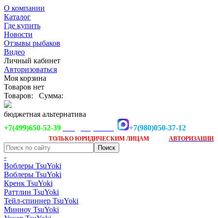
О компании
Каталог
Где купить
Новости
Отзывы рыбаков
Видео
Личный кабинет
Авторизоваться
Моя корзина
Товаров нет
Товаров:
Сумма:
бюджетная альтернатива
+7(499)650-52-39
+7(980)050-37-12
info@tsuyoki.ru
Заказ доступен
после
ТОЛЬКО
ЮРИДИЧЕСКИМ ЛИЦАМ
АВТОРИЗАЦИИ
-
Воблеры TsuYoki
Воблеры TsuYoki
Кренк TsuYoki
Раттлин TsuYoki
Тейл-спиннер TsuYoki
Минноу TsuYoki