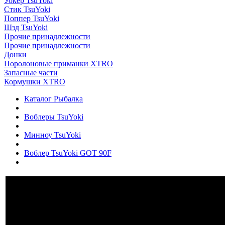
Уокер TsuYoki
Стик TsuYoki
Поппер TsuYoki
Шэд TsuYoki
Прочие принадлежности
Прочие принадлежности
Донки
Поролоновые приманки XTRO
Запасные части
Кормушки XTRO
Каталог Рыбалка
Воблеры TsuYoki
Минноу TsuYoki
Воблер TsuYoki GOT 90F