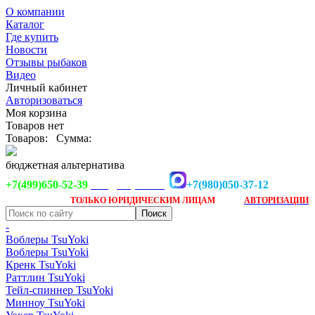
О компании
Каталог
Где купить
Новости
Отзывы рыбаков
Видео
Личный кабинет
Авторизоваться
Моя корзина
Товаров нет
Товаров:
Сумма:
бюджетная альтернатива
+7(499)650-52-39
+7(980)050-37-12
info@tsuyoki.ru
Заказ доступен
после
ТОЛЬКО
ЮРИДИЧЕСКИМ ЛИЦАМ
АВТОРИЗАЦИИ
-
Воблеры TsuYoki
Воблеры TsuYoki
Кренк TsuYoki
Раттлин TsuYoki
Тейл-спиннер TsuYoki
Минноу TsuYoki