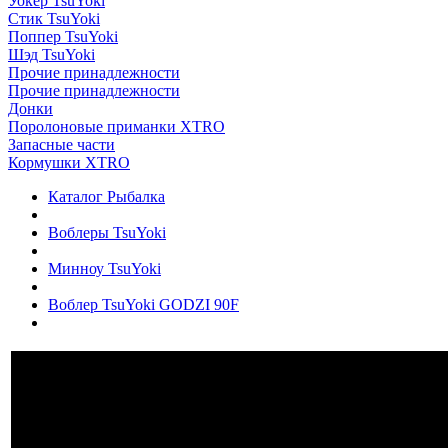
Уокер TsuYoki
Стик TsuYoki
Поппер TsuYoki
Шэд TsuYoki
Прочие принадлежности
Прочие принадлежности
Донки
Поролоновые приманки XTRO
Запасные части
Кормушки XTRO
Каталог Рыбалка
Воблеры TsuYoki
Минноу TsuYoki
Воблер TsuYoki GODZI 90F