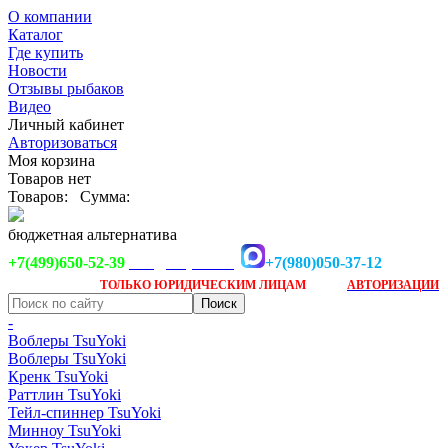
О компании
Каталог
Где купить
Новости
Отзывы рыбаков
Видео
Личный кабинет
Авторизоваться
Моя корзина
Товаров нет
Товаров:
Сумма:
бюджетная альтернатива
+7(499)650-52-39
+7(980)050-37-12
info@tsuyoki.ru
Заказ доступен
после
ТОЛЬКО
ЮРИДИЧЕСКИМ ЛИЦАМ
АВТОРИЗАЦИИ
-
Воблеры TsuYoki
Воблеры TsuYoki
Кренк TsuYoki
Раттлин TsuYoki
Тейл-спиннер TsuYoki
Минноу TsuYoki