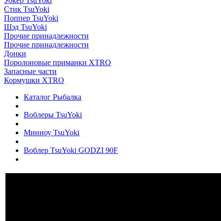
Уокер TsuYoki
Стик TsuYoki
Поппер TsuYoki
Шэд TsuYoki
Прочие принадлежности
Прочие принадлежности
Донки
Поролоновые приманки XTRO
Запасные части
Кормушки XTRO
Каталог Рыбалка
Воблеры TsuYoki
Минноу TsuYoki
Воблер TsuYoki GODZI 90F