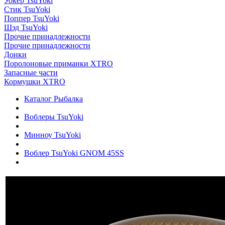
Уокер TsuYoki
Стик TsuYoki
Поппер TsuYoki
Шэд TsuYoki
Прочие принадлежности
Прочие принадлежности
Донки
Поролоновые приманки XTRO
Запасные части
Кормушки XTRO
Каталог Рыбалка
Воблеры TsuYoki
Минноу TsuYoki
Воблер TsuYoki GNOM 45SS