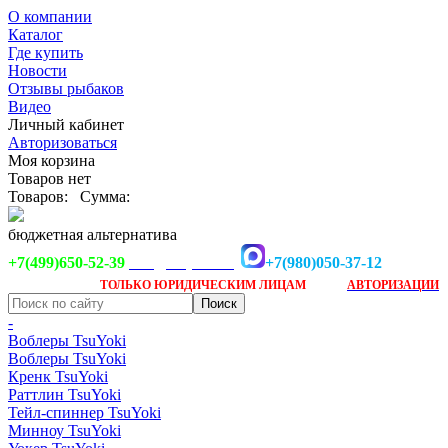
О компании
Каталог
Где купить
Новости
Отзывы рыбаков
Видео
Личный кабинет
Авторизоваться
Моя корзина
Товаров нет
Товаров:
Сумма:
бюджетная альтернатива
+7(499)650-52-39
+7(980)050-37-12
info@tsuyoki.ru
Заказ доступен
после
ТОЛЬКО
ЮРИДИЧЕСКИМ ЛИЦАМ
АВТОРИЗАЦИИ
-
Воблеры TsuYoki
Воблеры TsuYoki
Кренк TsuYoki
Раттлин TsuYoki
Тейл-спиннер TsuYoki
Минноу TsuYoki