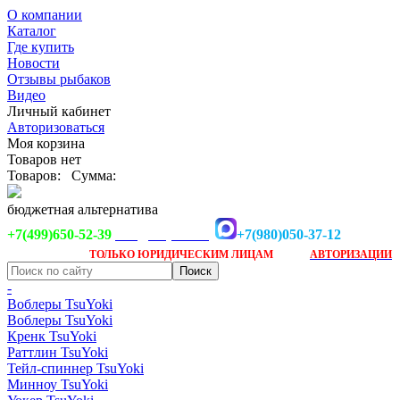
О компании
Каталог
Где купить
Новости
Отзывы рыбаков
Видео
Личный кабинет
Авторизоваться
Моя корзина
Товаров нет
Товаров:
Сумма:
бюджетная альтернатива
+7(499)650-52-39
+7(980)050-37-12
info@tsuyoki.ru
Заказ доступен
после
ТОЛЬКО
ЮРИДИЧЕСКИМ ЛИЦАМ
АВТОРИЗАЦИИ
-
Воблеры TsuYoki
Воблеры TsuYoki
Кренк TsuYoki
Раттлин TsuYoki
Тейл-спиннер TsuYoki
Минноу TsuYoki