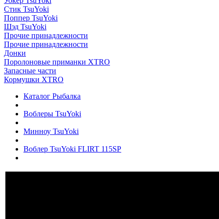
Уокер TsuYoki
Стик TsuYoki
Поппер TsuYoki
Шэд TsuYoki
Прочие принадлежности
Прочие принадлежности
Донки
Поролоновые приманки XTRO
Запасные части
Кормушки XTRO
Каталог Рыбалка
Воблеры TsuYoki
Минноу TsuYoki
Воблер TsuYoki FLIRT 115SP