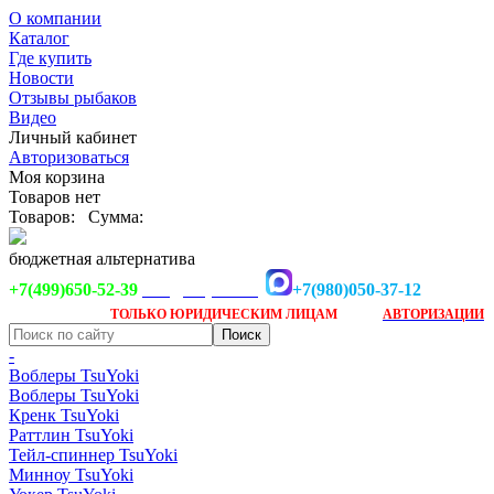
О компании
Каталог
Где купить
Новости
Отзывы рыбаков
Видео
Личный кабинет
Авторизоваться
Моя корзина
Товаров нет
Товаров:
Сумма:
бюджетная альтернатива
+7(499)650-52-39
+7(980)050-37-12
info@tsuyoki.ru
Заказ доступен
после
ТОЛЬКО
ЮРИДИЧЕСКИМ ЛИЦАМ
АВТОРИЗАЦИИ
-
Воблеры TsuYoki
Воблеры TsuYoki
Кренк TsuYoki
Раттлин TsuYoki
Тейл-спиннер TsuYoki
Минноу TsuYoki