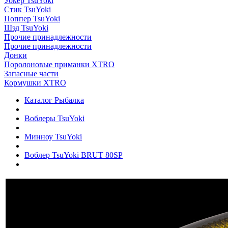
Уокер TsuYoki
Стик TsuYoki
Поппер TsuYoki
Шэд TsuYoki
Прочие принадлежности
Прочие принадлежности
Донки
Поролоновые приманки XTRO
Запасные части
Кормушки XTRO
Каталог Рыбалка
Воблеры TsuYoki
Минноу TsuYoki
Воблер TsuYoki BRUT 80SP