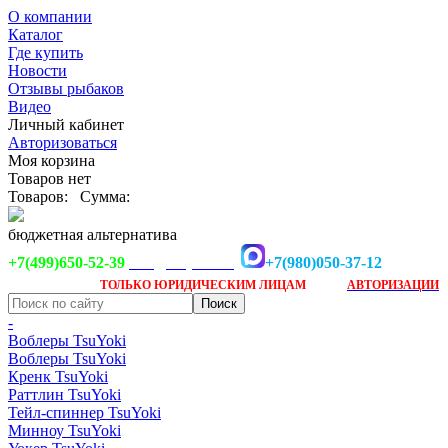
О компании
Каталог
Где купить
Новости
Отзывы рыбаков
Видео
Личный кабинет
Авторизоваться
Моя корзина
Товаров нет
Товаров:
Сумма:
бюджетная альтернатива
+7(499)650-52-39
+7(980)050-37-12
info@tsuyoki.ru
Заказ доступен
после
ТОЛЬКО
ЮРИДИЧЕСКИМ ЛИЦАМ
АВТОРИЗАЦИИ
-
Воблеры TsuYoki
Воблеры TsuYoki
Кренк TsuYoki
Раттлин TsuYoki
Тейл-спиннер TsuYoki
Минноу TsuYoki