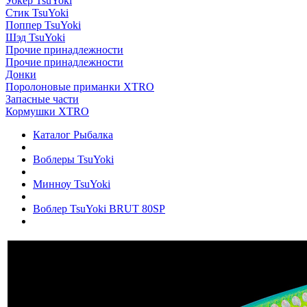
Уокер TsuYoki
Стик TsuYoki
Поппер TsuYoki
Шэд TsuYoki
Прочие принадлежности
Прочие принадлежности
Донки
Поролоновые приманки XTRO
Запасные части
Кормушки XTRO
Каталог Рыбалка
Воблеры TsuYoki
Минноу TsuYoki
Воблер TsuYoki BRUT 80SP