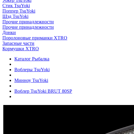
Уокер TsuYoki
Стик TsuYoki
Поппер TsuYoki
Шэд TsuYoki
Прочие принадлежности
Прочие принадлежности
Донки
Поролоновые приманки XTRO
Запасные части
Кормушки XTRO
Каталог Рыбалка
Воблеры TsuYoki
Минноу TsuYoki
Воблер TsuYoki BRUT 80SP