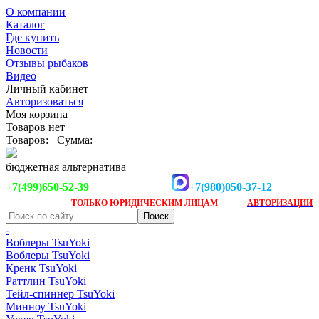
О компании
Каталог
Где купить
Новости
Отзывы рыбаков
Видео
Личный кабинет
Авторизоваться
Моя корзина
Товаров нет
Товаров:
Сумма:
бюджетная альтернатива
+7(499)650-52-39
+7(980)050-37-12
info@tsuyoki.ru
Заказ доступен
после
ТОЛЬКО
ЮРИДИЧЕСКИМ ЛИЦАМ
АВТОРИЗАЦИИ
-
Воблеры TsuYoki
Воблеры TsuYoki
Кренк TsuYoki
Раттлин TsuYoki
Тейл-спиннер TsuYoki
Минноу TsuYoki