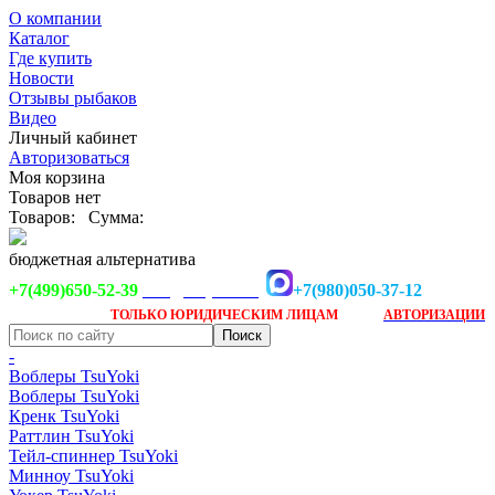
О компании
Каталог
Где купить
Новости
Отзывы рыбаков
Видео
Личный кабинет
Авторизоваться
Моя корзина
Товаров нет
Товаров:
Сумма:
бюджетная альтернатива
+7(499)650-52-39
+7(980)050-37-12
info@tsuyoki.ru
Заказ доступен
после
ТОЛЬКО
ЮРИДИЧЕСКИМ ЛИЦАМ
АВТОРИЗАЦИИ
-
Воблеры TsuYoki
Воблеры TsuYoki
Кренк TsuYoki
Раттлин TsuYoki
Тейл-спиннер TsuYoki
Минноу TsuYoki