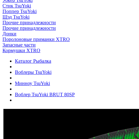
Уокер TsuYoki
Стик TsuYoki
Поппер TsuYoki
Шэд TsuYoki
Прочие принадлежности
Прочие принадлежности
Донки
Поролоновые приманки XTRO
Запасные части
Кормушки XTRO
Каталог Рыбалка
Воблеры TsuYoki
Минноу TsuYoki
Воблер TsuYoki BRUT 80SP