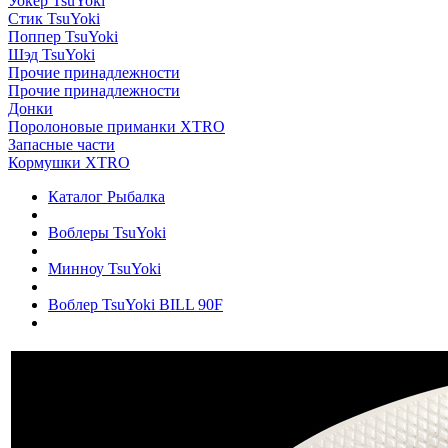
Уокер TsuYoki
Стик TsuYoki
Поппер TsuYoki
Шэд TsuYoki
Прочие принадлежности
Прочие принадлежности
Донки
Поролоновые приманки XTRO
Запасные части
Кормушки XTRO
Каталог Рыбалка
Воблеры TsuYoki
Минноу TsuYoki
Воблер TsuYoki BILL 90F