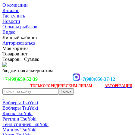
О компании
Каталог
Где купить
Новости
Отзывы рыбаков
Видео
Личный кабинет
Авторизоваться
Моя корзина
Товаров нет
Товаров:
Сумма:
бюджетная альтернатива
+7(499)650-52-39
+7(980)050-37-12
info@tsuyoki.ru
Заказ доступен
после
ТОЛЬКО
ЮРИДИЧЕСКИМ ЛИЦАМ
АВТОРИЗАЦИИ
-
Воблеры TsuYoki
Воблеры TsuYoki
Кренк TsuYoki
Раттлин TsuYoki
Тейл-спиннер TsuYoki
Минноу TsuYoki