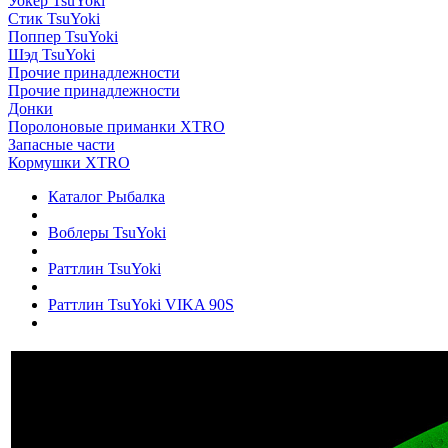
Уокер TsuYoki
Стик TsuYoki
Поппер TsuYoki
Шэд TsuYoki
Прочие принадлежности
Прочие принадлежности
Донки
Поролоновые приманки XTRO
Запасные части
Кормушки XTRO
Каталог Рыбалка
Воблеры TsuYoki
Раттлин TsuYoki
Раттлин TsuYoki VIKA 90S