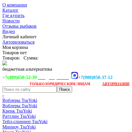
О компании
Каталог
Где купить
Новости
Отзывы рыбаков
Видео
Личный кабинет
Авторизоваться
Моя корзина
Товаров нет
Товаров:
Сумма:
бюджетная альтернатива
+7(499)650-52-39
+7(980)050-37-12
info@tsuyoki.ru
Заказ доступен
после
ТОЛЬКО
ЮРИДИЧЕСКИМ ЛИЦАМ
АВТОРИЗАЦИИ
-
Воблеры TsuYoki
Воблеры TsuYoki
Кренк TsuYoki
Раттлин TsuYoki
Тейл-спиннер TsuYoki
Минноу TsuYoki