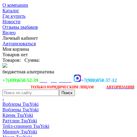
О компании
Каталог
Где купить
Новости
Отзывы рыбаков
Видео
Личный кабинет
Авторизоваться
Моя корзина
Товаров нет
Товаров:
Сумма:
бюджетная альтернатива
+7(499)650-52-39
+7(980)050-37-12
info@tsuyoki.ru
Заказ доступен
после
ТОЛЬКО
ЮРИДИЧЕСКИМ ЛИЦАМ
АВТОРИЗАЦИИ
-
Воблеры TsuYoki
Воблеры TsuYoki
Кренк TsuYoki
Раттлин TsuYoki
Тейл-спиннер TsuYoki
Минноу TsuYoki