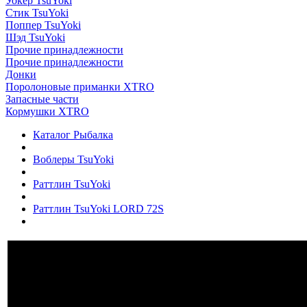
Уокер TsuYoki
Стик TsuYoki
Поппер TsuYoki
Шэд TsuYoki
Прочие принадлежности
Прочие принадлежности
Донки
Поролоновые приманки XTRO
Запасные части
Кормушки XTRO
Каталог Рыбалка
Воблеры TsuYoki
Раттлин TsuYoki
Раттлин TsuYoki LORD 72S