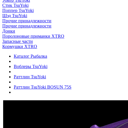
Уокер TsuYoki
Стик TsuYoki
Поппер TsuYoki
Шэд TsuYoki
Прочие принадлежности
Прочие принадлежности
Донки
Поролоновые приманки XTRO
Запасные части
Кормушки XTRO
Каталог Рыбалка
Воблеры TsuYoki
Раттлин TsuYoki
Раттлин TsuYoki BOSUN 75S