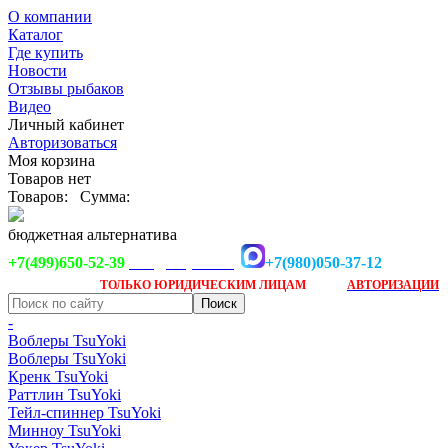
О компании
Каталог
Где купить
Новости
Отзывы рыбаков
Видео
Личный кабинет
Авторизоваться
Моя корзина
Товаров нет
Товаров:
Сумма:
бюджетная альтернатива
+7(499)650-52-39
+7(980)050-37-12
info@tsuyoki.ru
Заказ доступен
после
ТОЛЬКО
ЮРИДИЧЕСКИМ ЛИЦАМ
АВТОРИЗАЦИИ
-
Воблеры TsuYoki
Воблеры TsuYoki
Кренк TsuYoki
Раттлин TsuYoki
Тейл-спиннер TsuYoki
Минноу TsuYoki