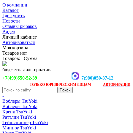
О компании
Каталог
Где купить
Новости
Отзывы рыбаков
Видео
Личный кабинет
Авторизоваться
Моя корзина
Товаров нет
Товаров:
Сумма:
бюджетная альтернатива
+7(499)650-52-39
+7(980)050-37-12
info@tsuyoki.ru
Заказ доступен
после
ТОЛЬКО
ЮРИДИЧЕСКИМ ЛИЦАМ
АВТОРИЗАЦИИ
-
Воблеры TsuYoki
Воблеры TsuYoki
Кренк TsuYoki
Раттлин TsuYoki
Тейл-спиннер TsuYoki
Минноу TsuYoki