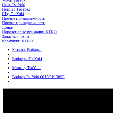
Уокер TsuYoki
Стик TsuYoki
Поппер TsuYoki
Шэд TsuYoki
Прочие принадлежности
Прочие принадлежности
Донки
Поролоновые приманки XTRO
Запасные части
Кормушки XTRO
Каталог Рыбалка
Воблеры TsuYoki
Минноу TsuYoki
Воблер TsuYoki QUARK 38SP