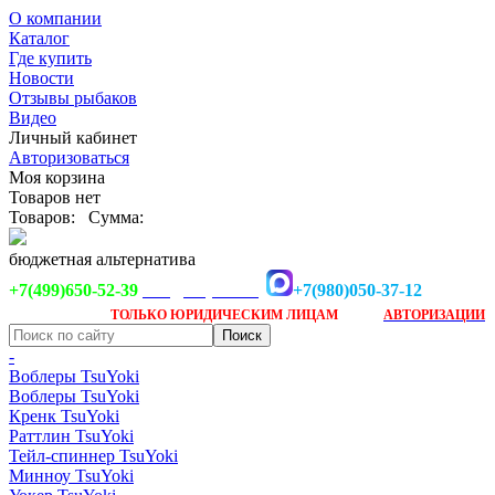
О компании
Каталог
Где купить
Новости
Отзывы рыбаков
Видео
Личный кабинет
Авторизоваться
Моя корзина
Товаров нет
Товаров:
Сумма:
бюджетная альтернатива
+7(499)650-52-39
+7(980)050-37-12
info@tsuyoki.ru
Заказ доступен
после
ТОЛЬКО
ЮРИДИЧЕСКИМ ЛИЦАМ
АВТОРИЗАЦИИ
-
Воблеры TsuYoki
Воблеры TsuYoki
Кренк TsuYoki
Раттлин TsuYoki
Тейл-спиннер TsuYoki
Минноу TsuYoki