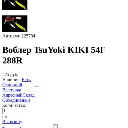
Артикул: 225784
Воблер TsuYoki KIKI 54F
288R
525 руб.
Наличие:
Есть
Основной
Выставка
АдресныйСклад
Объединеный
Количество:
шт
В корзину