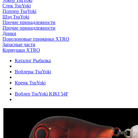
Уокер TsuYoki
Стик TsuYoki
Поппер TsuYoki
Шэд TsuYoki
Прочие принадлежности
Прочие принадлежности
Донки
Поролоновые приманки XTRO
Запасные части
Кормушки XTRO
Каталог Рыбалка
Воблеры TsuYoki
Кренк TsuYoki
Воблер TsuYoki KIKI 54F