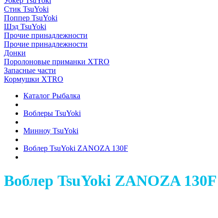
Уокер TsuYoki
Стик TsuYoki
Поппер TsuYoki
Шэд TsuYoki
Прочие принадлежности
Прочие принадлежности
Донки
Поролоновые приманки XTRO
Запасные части
Кормушки XTRO
Каталог Рыбалка
Воблеры TsuYoki
Минноу TsuYoki
Воблер TsuYoki ZANOZA 130F
Воблер TsuYoki ZANOZA 130F