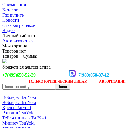
О компании
Каталог
Где купить
Новости
Отзывы рыбаков
Видео
Личный кабинет
Авторизоваться
Моя корзина
Товаров нет
Товаров:
Сумма:
бюджетная альтернатива
+7(499)650-52-39
+7(980)050-37-12
info@tsuyoki.ru
Заказ доступен
после
ТОЛЬКО
ЮРИДИЧЕСКИМ ЛИЦАМ
АВТОРИЗАЦИИ
-
Воблеры TsuYoki
Воблеры TsuYoki
Кренк TsuYoki
Раттлин TsuYoki
Тейл-спиннер TsuYoki
Минноу TsuYoki