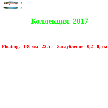
Коллекция 2017
Floating, 130 мм 22.5 г Заглубление - 0,2 - 0,5 м
Технические параметры: Плавающий (F), длина 130 мм., вес 22,5
Крупный подповерхностный минноу для ловли на мелководье, 
Особенности дизайна: ZANOZA 130F имеет две, разделенные в