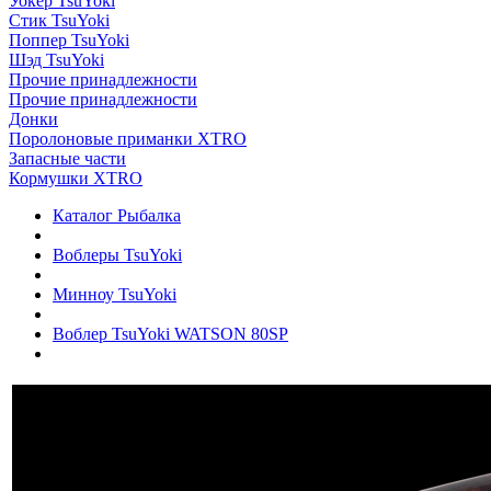
Уокер TsuYoki
Стик TsuYoki
Поппер TsuYoki
Шэд TsuYoki
Прочие принадлежности
Прочие принадлежности
Донки
Поролоновые приманки XTRO
Запасные части
Кормушки XTRO
Каталог Рыбалка
Воблеры TsuYoki
Минноу TsuYoki
Воблер TsuYoki WATSON 80SP