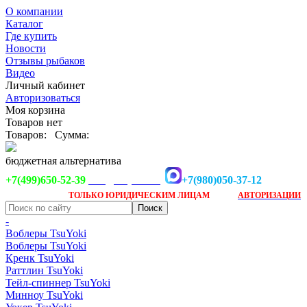
О компании
Каталог
Где купить
Новости
Отзывы рыбаков
Видео
Личный кабинет
Авторизоваться
Моя корзина
Товаров нет
Товаров:
Сумма:
бюджетная альтернатива
+7(499)650-52-39
+7(980)050-37-12
info@tsuyoki.ru
Заказ доступен
после
ТОЛЬКО
ЮРИДИЧЕСКИМ ЛИЦАМ
АВТОРИЗАЦИИ
-
Воблеры TsuYoki
Воблеры TsuYoki
Кренк TsuYoki
Раттлин TsuYoki
Тейл-спиннер TsuYoki
Минноу TsuYoki