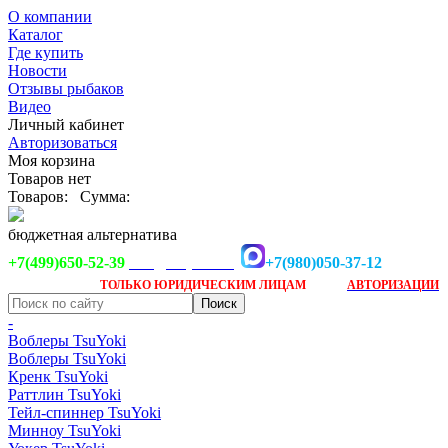
О компании
Каталог
Где купить
Новости
Отзывы рыбаков
Видео
Личный кабинет
Авторизоваться
Моя корзина
Товаров нет
Товаров:
Сумма:
бюджетная альтернатива
+7(499)650-52-39
+7(980)050-37-12
info@tsuyoki.ru
Заказ доступен
после
ТОЛЬКО
ЮРИДИЧЕСКИМ ЛИЦАМ
АВТОРИЗАЦИИ
-
Воблеры TsuYoki
Воблеры TsuYoki
Кренк TsuYoki
Раттлин TsuYoki
Тейл-спиннер TsuYoki
Минноу TsuYoki