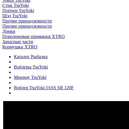
Уокер TsuYoki
Стик TsuYoki
Поппер TsuYoki
Шэд TsuYoki
Прочие принадлежности
Прочие принадлежности
Донки
Поролоновые приманки XTRO
Запасные части
Кормушки XTRO
Каталог Рыбалка
Воблеры TsuYoki
Минноу TsuYoki
Воблер TsuYoki JASS SR 120F