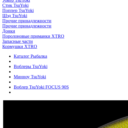
Уокер TsuYoki
Стик TsuYoki
Поппер TsuYoki
Шэд TsuYoki
Прочие принадлежности
Прочие принадлежности
Донки
Поролоновые приманки XTRO
Запасные части
Кормушки XTRO
Каталог Рыбалка
Воблеры TsuYoki
Минноу TsuYoki
Воблер TsuYoki FOCUS 90S