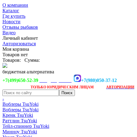
О компании
Каталог
Где купить
Новости
Отзывы рыбаков
Видео
Личный кабинет
Авторизоваться
Моя корзина
Товаров нет
Товаров:
Сумма:
бюджетная альтернатива
+7(499)650-52-39
+7(980)050-37-12
info@tsuyoki.ru
Заказ доступен
после
ТОЛЬКО
ЮРИДИЧЕСКИМ ЛИЦАМ
АВТОРИЗАЦИИ
-
Воблеры TsuYoki
Воблеры TsuYoki
Кренк TsuYoki
Раттлин TsuYoki
Тейл-спиннер TsuYoki
Минноу TsuYoki