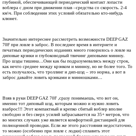
глубиной, обеспечивающей периодический контакт лопасти
воблера с дном при движении плав –средства со скорость. 2-4
км\ч. При соблюдении этих условий обязательно кто-нибудь
клюнет.
Значительно интереснее рассмотреть возможности DEEP GAZ
70F при ловле в заброс. В последнее время в интернете и
печатных периодических изданиях много говорилось о ловле на
диповые крэнки и глубоководный твичинг диповыми минноу.
Про шэды тишина…Они как бы подразумевались между строк,
как нечто среднее между крэнком и минноу, но не более того. То
есть получалось, что троллинг и дип-шэд – это норма, а вот в
заброс давайте ловить крэнками и минношками…
Взяв в руки DEEP GAZ 70F ,сразу понимаешь, что вот он,
именно тот диповый шэд, которым можно и нужно ловить
взаброс!!! Этот компактный и крепко сбитый воблер вполне
свободно и без сверх усилий забрасывается на 35+ метров, что
во многих случаях уже является комфортной дистанцией для
полноценной проводки. Если же этого расстояния недостаточно,
то можно (особенно при ловле с лодки) сплавить этот