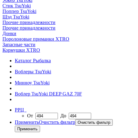
Уокер TsuYoki
Стик TsuYoki
Поппер TsuYoki
Шэд TsuYoki
Прочие принадлежности
Прочие принадлежности
Донки
Поролоновые приманки XTRO
Запасные части
Кормушки XTRO
Каталог Рыбалка
Воблеры TsuYoki
Минноу TsuYoki
Воблер TsuYoki DEEP GAZ 70F
РРЦ
От
До
Применить
Очистить фильтр