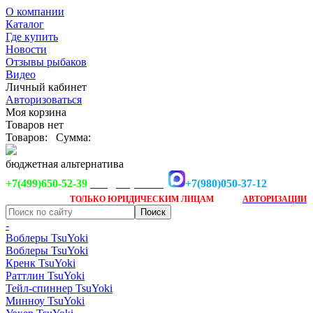
О компании
Каталог
Где купить
Новости
Отзывы рыбаков
Видео
Личный кабинет
Авторизоваться
Моя корзина
Товаров нет
Товаров:
Сумма:
бюджетная альтернатива
+7(499)650-52-39
+7(980)050-37-12
info@tsuyoki.ru
Заказ доступен
после
ТОЛЬКО
ЮРИДИЧЕСКИМ ЛИЦАМ
АВТОРИЗАЦИИ
-
Воблеры TsuYoki
Воблеры TsuYoki
Кренк TsuYoki
Раттлин TsuYoki
Тейл-спиннер TsuYoki
Минноу TsuYoki