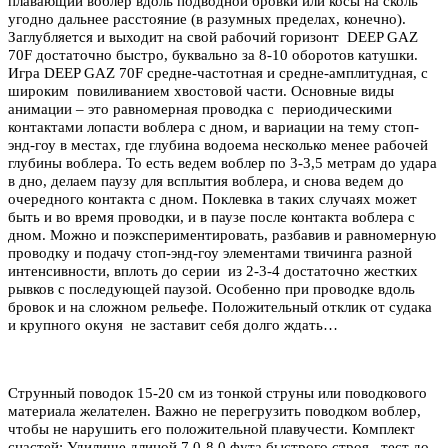
плавающий воблер вдоль подводной бровки или косы на сколь
угодно дальнее расстояние (в разумных пределах, конечно).
Заглубляется и выходит на свой рабочий горизонт DEEP GAZ
70F достаточно быстро, буквально за 8-10 оборотов катушки.
Игра DEEP GAZ 70F средне-частотная и средне-амплитудная, с
широким повиливанием хвостовой части. Основные виды
анимации – это равномерная проводка с периодическими
контактами лопасти воблера с дном, и вариации на тему стоп-
энд-гоу в местах, где глубина водоема несколько менее рабочей
глубины воблера. То есть ведем воблер по 3-3,5 метрам до удара
в дно, делаем паузу для всплытия воблера, и снова ведем до
очередного контакта с дном. Поклевка в таких случаях может
быть и во время проводки, и в паузе после контакта воблера с
дном. Можно и поэкспериментировать, разбавив и равномерную
проводку и подачу стоп-энд-гоу элементами твичинга разной
интенсивности, вплоть до серии из 2-3-4 достаточно жестких
рывков с последующей паузой. Особенно при проводке вдоль
бровок и на сложном рельефе. Положительный отклик от судака
и крупного окуня не заставит себя долго ждать…
Струнный поводок 15-20 см из тонкой струны или поводкового
материала желателен. Важно не перегрузить поводком воблер,
чтобы не нарушить его положительной плавучести. Комплект
снастей: Удилище длиной 7,0-8,0 фута быстрого строя , тест до