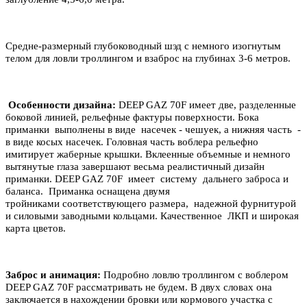
Средне-размерный глубоководный шэд с немного изогнутым
телом для ловли троллингом и взаброс на глубинах 3-6 метров.
Особенности дизайна:
DEEP GAZ 70F имеет две, разделенные
боковой линией, рельефные фактуры поверхности. Бока
приманки выполнены в виде насечек - чешуек, а нижняя часть -
в виде косых насечек. Головная часть воблера рельефно
имитирует жаберные крышки. Вклеенные объемные и немного
вытянутые глаза завершают весьма реалистичный дизайн
приманки. DEEP GAZ 70F имеет систему дальнего заброса и
баланса. Приманка оснащена двумя
тройниками
соответствующего размера, надежной фурнитурой
и силовыми заводными кольцами. Качественное ЛКП и широкая
карта цветов.
Заброс и анимация:
Подробно ловлю троллингом с воблером
DEEP GAZ 70F рассматривать не будем. В двух словах она
заключается в нахождении бровки или кормового участка с