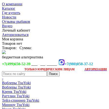
О компании
Каталог
Где купить
Новости
Отзывы рыбаков
Видео
Личный кабинет
Авторизоваться
Моя корзина
Товаров нет
Товаров:
Сумма:
бюджетная альтернатива
+7(499)650-52-39
+7(980)050-37-12
info@tsuyoki.ru
Заказ доступен
после
ТОЛЬКО
ЮРИДИЧЕСКИМ ЛИЦАМ
АВТОРИЗАЦИИ
-
Воблеры TsuYoki
Воблеры TsuYoki
Кренк TsuYoki
Раттлин TsuYoki
Тейл-спиннер TsuYoki
Минноу TsuYoki