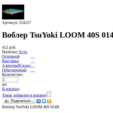
Артикул: 224227
Воблер TsuYoki LOOM 40S 01
412 руб.
Наличие:
Есть
Основной
Выставка
АдресныйСклад
Объединеный
Количество:
шт
В корзину
Товар добавлен в корзину
Поделиться...
Воблер TsuYoki LOOM 40S 014R