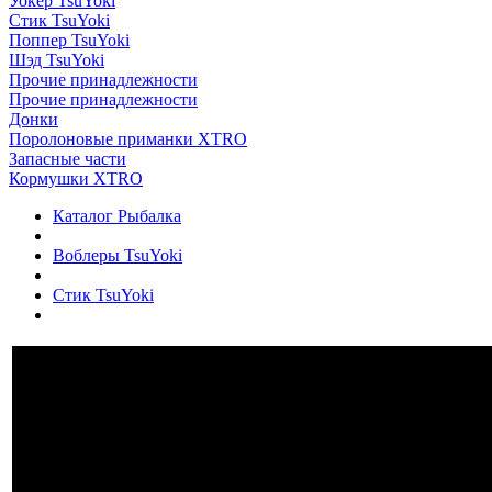
Уокер TsuYoki
Стик TsuYoki
Поппер TsuYoki
Шэд TsuYoki
Прочие принадлежности
Прочие принадлежности
Донки
Поролоновые приманки XTRO
Запасные части
Кормушки XTRO
Каталог Рыбалка
Воблеры TsuYoki
Стик TsuYoki